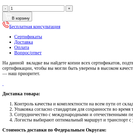
Количество
-
+
товара
Угол
В корзину
внешний
Бесплатная консультация
металлический,
1.25м,
Сертификаты
Порошковое
Доставка
покрытие,
Оплата
RAL
Вопрос/ответ
8019
(Серо-
На данной вкладке вы найдете копии всех сертификатов, под
коричневый)
сертификации, чтобы вы могли быть уверены в высоком качес
— наш приоритет.
Доставка товара:
Контроль качества и комплектности на всем пути от склад
Упаковка согласно стандартам для сохранности во время
Сотрудничество с международными и отечественными пе
Логисты выбирают оптимальный маршрут и транспорт с у
Стоимость доставки по Федеральным Округам: