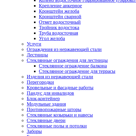
Колено водосточное гофрированное (гофроко
Крепление анкерное
Кронштейн желоба
Кронштейн сварной
Отмет водосточный
Тройник водостока
Труба водосточная
Угол желоба
Услуги
Ограждения из нержавеющей стали
Лестницы
Стеклянные ограждения для лестницы
Стеклянное ограждение балкона
Стеклянное ограждение для террасы
Изделия из нержавеющей стали
Перегородки
Кровельные и фасадные работы
Пандус для инвалидов
Блок-контейнер
Модульные здания
Противопожарные шторы
Стеклянные козырьки и навесы
Стеклянные двери
Стеклянные полы и потолки
Заборы