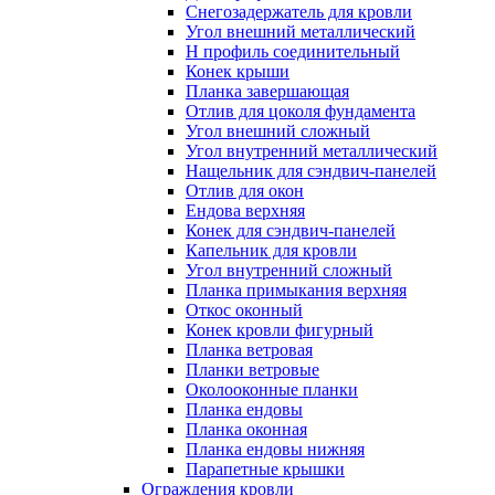
Снегозадержатель для кровли
Угол внешний металлический
Н профиль соединительный
Конек крыши
Планка завершающая
Отлив для цоколя фундамента
Угол внешний сложный
Угол внутренний металлический
Нащельник для сэндвич-панелей
Отлив для окон
Ендова верхняя
Конек для сэндвич-панелей
Капельник для кровли
Угол внутренний сложный
Планка примыкания верхняя
Откос оконный
Конек кровли фигурный
Планка ветровая
Планки ветровые
Околооконные планки
Планка ендовы
Планка оконная
Планка ендовы нижняя
Парапетные крышки
Ограждения кровли