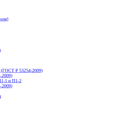
ном]
и
 (ГОСТ Р 53254-2009)
-2009)
1-1 и П1-2
-2009)
и