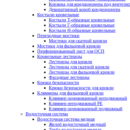
Корзина для кондиционера под вентели
Декоративный короб кондиционера
Костыли кровельные
Костыли T-образные кровельные
Костыли Г-образные кровельные
Костыли Н-образные кровельные
Переходные мостики
Мостики для скатной кровли
Мостики для фальцевой кровли
Перфорированный лист для ОСП
Кровельные лестницы
Лестницы для кровли
Лестницы для скатной кровли
Лестницы для фальцевой кровли
Фасадные лестницы
Крюки безопасности
Крюки безопасности для кровли
Кляммеры для фальцевой кровли
Кляммер оцинкованный неподвижный
Кляммер неподвижный PE
Кляммер оцинкованный подвижный
Водосточная система
Водосточная система медная
Желоб водосточный медный
Труба водосточная медная