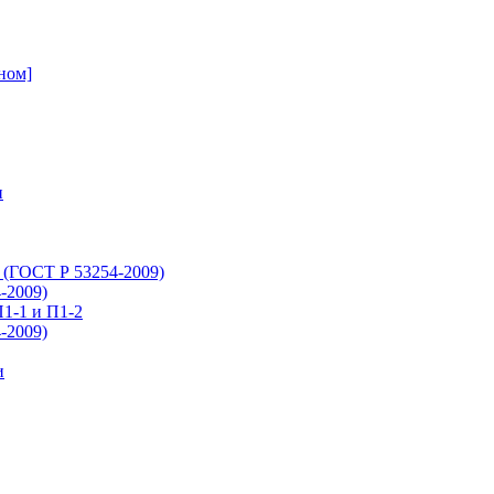
ном]
и
 (ГОСТ Р 53254-2009)
-2009)
1-1 и П1-2
-2009)
и