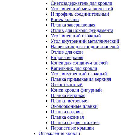
Снегозадержатель для кровли
Угол внешний металлический
Н профиль соединительный
Конек крыши
Планка завершающая
Отлив для цоколя фундамента
Угол внешний сложный
Угол внутренний металлический
Нащельник для сэндвич-панелей
Отлив для окон
Ендова верхняя
Конек для сэндвич-панелей
Капельник для кровли
Угол внутренний сложный
Планка примыкания верхняя
Откос оконный
Конек кровли фигурный
Планка ветровая
Планки ветровые
Околооконные планки
Планка ендовы
Планка оконная
Планка ендовы нижняя
Парапетные крышки
Ограждения кровли