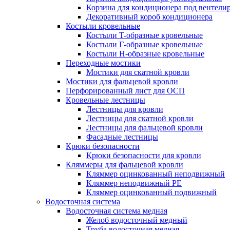
Корзина для кондиционера под вентели
Декоративный короб кондиционера
Костыли кровельные
Костыли T-образные кровельные
Костыли Г-образные кровельные
Костыли Н-образные кровельные
Переходные мостики
Мостики для скатной кровли
Мостики для фальцевой кровли
Перфорированный лист для ОСП
Кровельные лестницы
Лестницы для кровли
Лестницы для скатной кровли
Лестницы для фальцевой кровли
Фасадные лестницы
Крюки безопасности
Крюки безопасности для кровли
Кляммеры для фальцевой кровли
Кляммер оцинкованный неподвижный
Кляммер неподвижный PE
Кляммер оцинкованный подвижный
Водосточная система
Водосточная система медная
Желоб водосточный медный
Труба водосточная медная