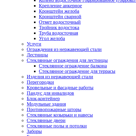
Колено водосточное гофрированное (гофроко
Крепление анкерное
Кронштейн желоба
Кронштейн сварной
Отмет водосточный
Тройник водостока
Труба водосточная
Угол желоба
Услуги
Ограждения из нержавеющей стали
Лестницы
Стеклянные ограждения для лестницы
Стеклянное ограждение балкона
Стеклянное ограждение для террасы
Изделия из нержавеющей стали
Перегородки
Кровельные и фасадные работы
Пандус для инвалидов
Блок-контейнер
Модульные здания
Противопожарные шторы
Стеклянные козырьки и навесы
Стеклянные двери
Стеклянные полы и потолки
Заборы