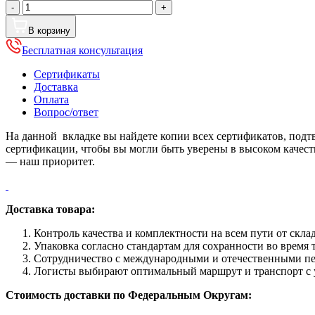
Количество
-
+
товара
Труба
В корзину
08ПС+ZN
Бесплатная консультация
25х1,0
L=1210мм(ред.)
Сертификаты
(краш)
Доставка
Оплата
Вопрос/ответ
На данной вкладке вы найдете копии всех сертификатов, под
сертификации, чтобы вы могли быть уверены в высоком качес
— наш приоритет.
Доставка товара:
Контроль качества и комплектности на всем пути от склад
Упаковка согласно стандартам для сохранности во время
Сотрудничество с международными и отечественными пе
Логисты выбирают оптимальный маршрут и транспорт с у
Стоимость доставки по Федеральным Округам: