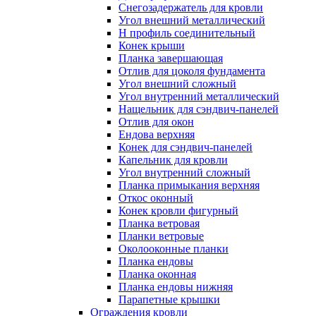
Снегозадержатель для кровли
Угол внешний металлический
Н профиль соединительный
Конек крыши
Планка завершающая
Отлив для цоколя фундамента
Угол внешний сложный
Угол внутренний металлический
Нащельник для сэндвич-панелей
Отлив для окон
Ендова верхняя
Конек для сэндвич-панелей
Капельник для кровли
Угол внутренний сложный
Планка примыкания верхняя
Откос оконный
Конек кровли фигурный
Планка ветровая
Планки ветровые
Околооконные планки
Планка ендовы
Планка оконная
Планка ендовы нижняя
Парапетные крышки
Ограждения кровли