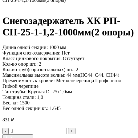
СН-25-1-1,2-1000мм(2 опоры)
Снегозадержатель ХК РП-
СН-25-1-1,2-1000мм(2 опоры)
Длина одной секции:
1000 мм
Функция снегозадержания:
Нет
Класс цинкового покрытия:
Отсутвует
Кол-во опор шт.:
2
Кол-во труб(горизонтальных) шт.:
2
Максимальная высота волны:
44 мм(НС44, С44, СН44)
Пременимость к кровли:
Металлочерепица Профнастил
Гибкой черепице
Тип трубы:
Круглая D=25х1,0мм
Толщина стали:
1,0
Вес, кг:
1500
Вес одной секции кг.:
1.645
831
₽
Количество
-
+
товара