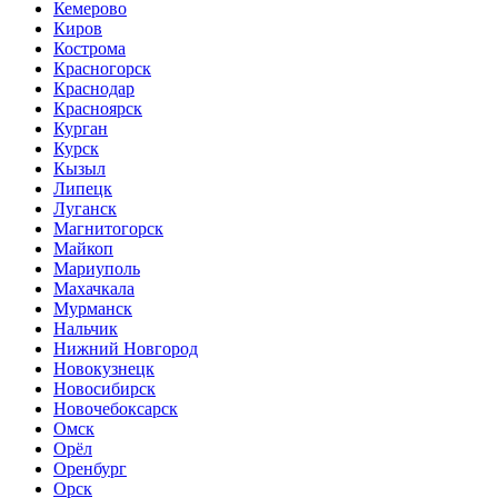
Кемерово
Киров
Кострома
Красногорск
Краснодар
Красноярск
Курган
Курск
Кызыл
Липецк
Луганск
Магнитогорск
Майкоп
Мариуполь
Махачкала
Мурманск
Нальчик
Нижний Новгород
Новокузнецк
Новосибирск
Новочебоксарск
Омск
Орёл
Оренбург
Орск