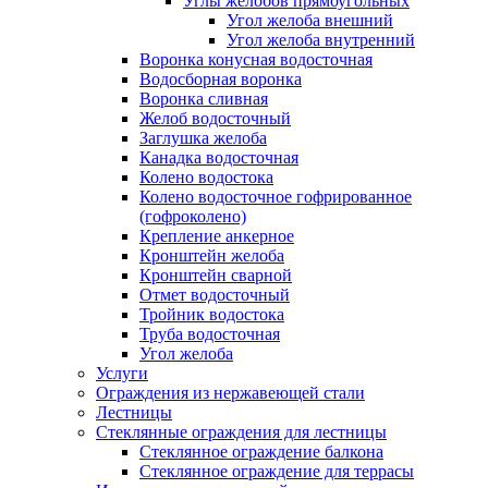
Углы желобов прямоугольных
Угол желоба внешний
Угол желоба внутренний
Воронка конусная водосточная
Водосборная воронка
Воронка сливная
Желоб водосточный
Заглушка желоба
Канадка водосточная
Колено водостока
Колено водосточное гофрированное
(гофроколено)
Крепление анкерное
Кронштейн желоба
Кронштейн сварной
Отмет водосточный
Тройник водостока
Труба водосточная
Угол желоба
Услуги
Ограждения из нержавеющей стали
Лестницы
Стеклянные ограждения для лестницы
Стеклянное ограждение балкона
Стеклянное ограждение для террасы