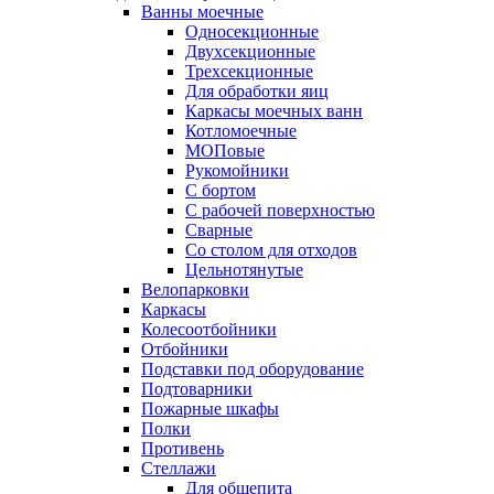
Ванны моечные
Односекционные
Двухсекционные
Трехсекционные
Для обработки яиц
Каркасы моечных ванн
Котломоечные
МОПовые
Рукомойники
С бортом
С рабочей поверхностью
Сварные
Со столом для отходов
Цельнотянутые
Велопарковки
Каркасы
Колесоотбойники
Отбойники
Подставки под оборудование
Подтоварники
Пожарные шкафы
Полки
Противень
Стеллажи
Для общепита