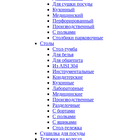
Для сушки посуды
Кухонный
Медицинский
Перфорированный
Производственный
С полками
Столбики парковочные
Столы
Cтол-тумба
Для белья
Для общепита
Из AISI 304
Инструментальные
Кондитерские
Кухонные
Лабораторные
Медицинские
Производственные
Разделочные
С бортами
С полками
С ящиками
Стол-тележка
Сушилка для посуды
Тележки на колесах