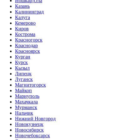
Йошкар-Ола
Казань
Калининград
Калуга
Кемерово
Киров
Кострома
Красногорск
Краснодар
Красноярск
Курган
Курск
Кызыл
Липецк
Луганск
Магнитогорск
Майкоп
Мариуполь
Махачкала
Мурманск
Нальчик
Нижний Новгород
Новокузнецк
Новосибирск
Новочебоксарск