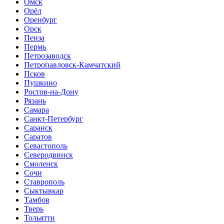
Омск
Орёл
Оренбург
Орск
Пенза
Пермь
Петрозаводск
Петропавловск-Камчатский
Псков
Пушкино
Ростов-на-Дону
Рязань
Самара
Санкт-Петербург
Саранск
Саратов
Севастополь
Северодвинск
Смоленск
Сочи
Ставрополь
Сыктывкар
Тамбов
Тверь
Тольятти