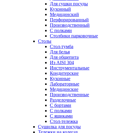
Для сушки посуды
Кухонный
Медицинский
Перфорированный
Производственный
С полками
Столбики парковочные
Столы
Cтол-тумба
Для белья
Для общепита
Из AISI 304
Инструментальные
Кондитерские
Кухонные
Лабораторные
Медицинские
Производственные
Разделочные
С бортами
С полками
С ящиками
Стол-тележка
Сушилка для посуды
Тележки на колесах