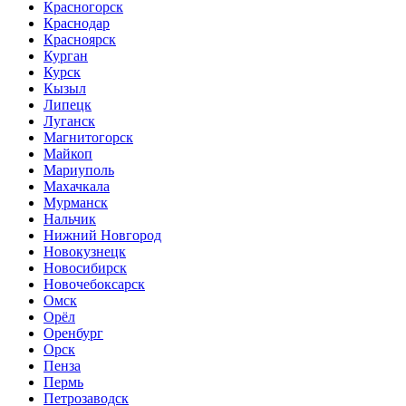
Красногорск
Краснодар
Красноярск
Курган
Курск
Кызыл
Липецк
Луганск
Магнитогорск
Майкоп
Мариуполь
Махачкала
Мурманск
Нальчик
Нижний Новгород
Новокузнецк
Новосибирск
Новочебоксарск
Омск
Орёл
Оренбург
Орск
Пенза
Пермь
Петрозаводск