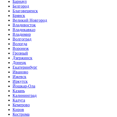
Барнаул
Белгород
Благовещенск
Брянск
Великий Новгород
Владивосток
Владикавказ
Владимир
Волгоград
Вологда
Воронеж
Грозный
Дзержинск
Донецк
Екатеринбург
Иваново
Ижевск
Иркутск
Йошкар-Ола
Казань
Калининград
Калуга
Кемерово
Киров
Кострома