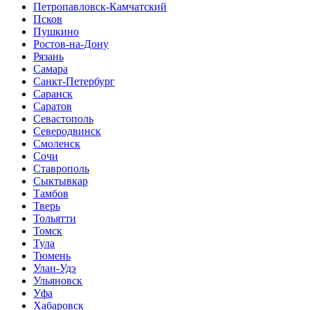
Петропавловск-Камчатский
Псков
Пушкино
Ростов-на-Дону
Рязань
Самара
Санкт-Петербург
Саранск
Саратов
Севастополь
Северодвинск
Смоленск
Сочи
Ставрополь
Сыктывкар
Тамбов
Тверь
Тольятти
Томск
Тула
Тюмень
Улан-Удэ
Ульяновск
Уфа
Хабаровск