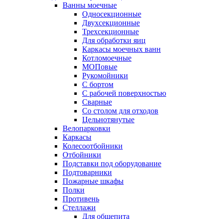
Ванны моечные
Односекционные
Двухсекционные
Трехсекционные
Для обработки яиц
Каркасы моечных ванн
Котломоечные
МОПовые
Рукомойники
С бортом
С рабочей поверхностью
Сварные
Со столом для отходов
Цельнотянутые
Велопарковки
Каркасы
Колесоотбойники
Отбойники
Подставки под оборудование
Подтоварники
Пожарные шкафы
Полки
Противень
Стеллажи
Для общепита