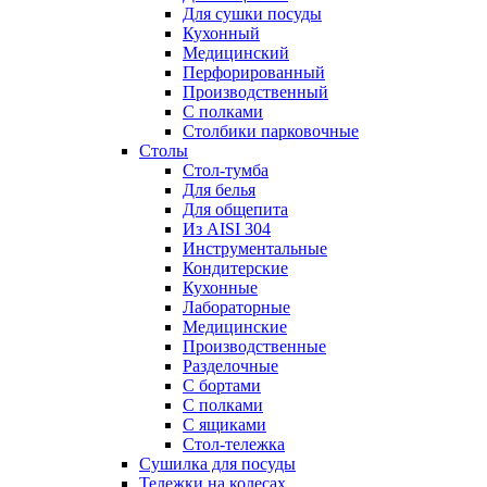
Для сушки посуды
Кухонный
Медицинский
Перфорированный
Производственный
С полками
Столбики парковочные
Столы
Cтол-тумба
Для белья
Для общепита
Из AISI 304
Инструментальные
Кондитерские
Кухонные
Лабораторные
Медицинские
Производственные
Разделочные
С бортами
С полками
С ящиками
Стол-тележка
Сушилка для посуды
Тележки на колесах