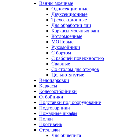
Ванны моечные
Односекционные
Двухсекционные
Трехсекционные
Для обработки яиц
Каркасы моечных ванн
Котломоечные
МОПовые
Рукомойники
С бортом
С рабочей поверхностью
Сварные
Со столом для отходов
Цельнотянутые
Велопарковки
Каркасы
Колесоотбойники
Отбойники
Подставки под оборудование
Подтоварники
Пожарные шкафы
Полки
Противень
Стеллажи
Для общепита