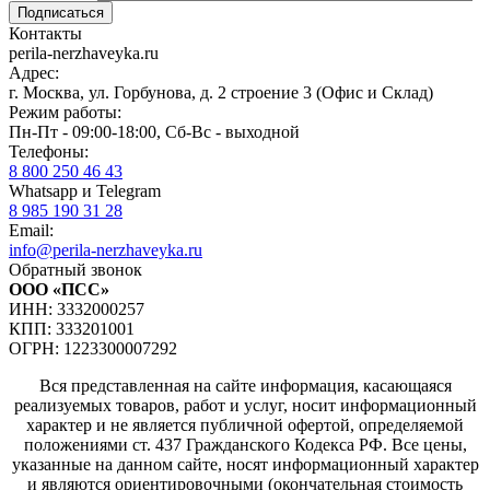
Контакты
perila-nerzhaveyka.ru
Адрес:
г. Москва, ул. Горбунова, д. 2 строение 3 (Офис и Склад)
Режим работы:
Пн-Пт - 09:00-18:00, Сб-Вс - выходной
Телефоны:
8 800 250 46 43
Whatsapp и Telegram
8 985 190 31 28
Email:
info@perila-nerzhaveyka.ru
Обратный звонок
ООО «ПСС»
ИНН: 3332000257
КПП: 333201001
ОГРН: 1223300007292
Вся представленная на сайте информация, касающаяся
реализуемых товаров, работ и услуг, носит информационный
характер и не является публичной офертой, определяемой
положениями ст. 437 Гражданского Кодекса РФ. Все цены,
указанные на данном сайте, носят информационный характер
и являются ориентировочными (окончательная стоимость