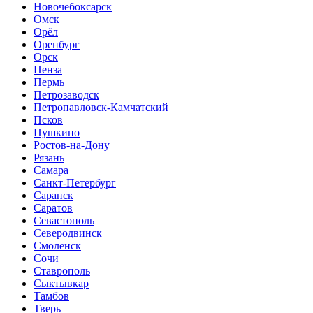
Новочебоксарск
Омск
Орёл
Оренбург
Орск
Пенза
Пермь
Петрозаводск
Петропавловск-Камчатский
Псков
Пушкино
Ростов-на-Дону
Рязань
Самара
Санкт-Петербург
Саранск
Саратов
Севастополь
Северодвинск
Смоленск
Сочи
Ставрополь
Сыктывкар
Тамбов
Тверь