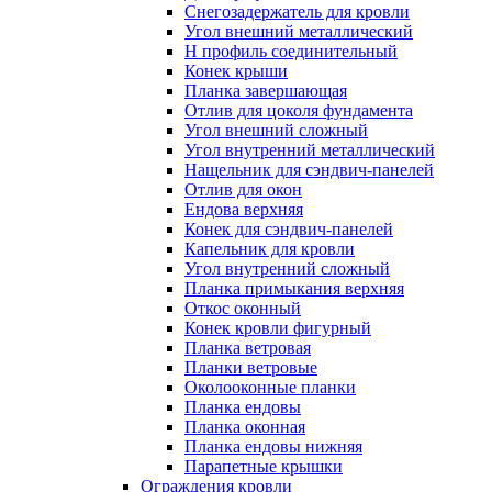
Снегозадержатель для кровли
Угол внешний металлический
Н профиль соединительный
Конек крыши
Планка завершающая
Отлив для цоколя фундамента
Угол внешний сложный
Угол внутренний металлический
Нащельник для сэндвич-панелей
Отлив для окон
Ендова верхняя
Конек для сэндвич-панелей
Капельник для кровли
Угол внутренний сложный
Планка примыкания верхняя
Откос оконный
Конек кровли фигурный
Планка ветровая
Планки ветровые
Околооконные планки
Планка ендовы
Планка оконная
Планка ендовы нижняя
Парапетные крышки
Ограждения кровли