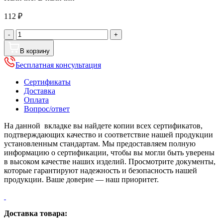
112
₽
Количество
-
+
товара
Кронштейн
В корзину
для
Бесплатная консультация
водосточной
трубы
Сертификаты
сварной,
Доставка
диаметр
Оплата
125
Вопрос/ответ
мм,
Порошковое
На данной вкладке вы найдете копии всех сертификатов,
покрытие,
подтверждающих качество и соответствие нашей продукции
RAL
установленным стандартам. Мы предоставляем полную
9010
информацию о сертификации, чтобы вы могли быть уверены
(Белый)
в высоком качестве наших изделий. Просмотрите документы,
которые гарантируют надежность и безопасность нашей
продукции. Ваше доверие — наш приоритет.
Доставка товара: