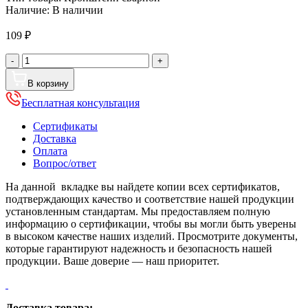
Наличие:
В наличии
109
₽
Количество
-
+
товара
Кронштейн
В корзину
для
Бесплатная консультация
водосточной
трубы
Сертификаты
сварной,
Доставка
диаметр
Оплата
110
Вопрос/ответ
мм,
Порошковое
На данной вкладке вы найдете копии всех сертификатов,
покрытие,
подтверждающих качество и соответствие нашей продукции
RAL
установленным стандартам. Мы предоставляем полную
7004
информацию о сертификации, чтобы вы могли быть уверены
(Сигнальный
в высоком качестве наших изделий. Просмотрите документы,
серый)
которые гарантируют надежность и безопасность нашей
продукции. Ваше доверие — наш приоритет.
Доставка товара: