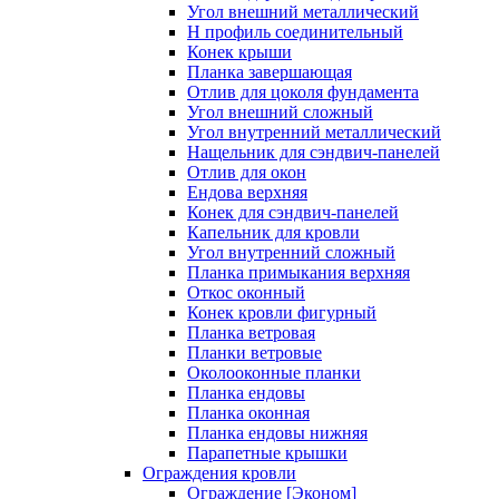
Угол внешний металлический
Н профиль соединительный
Конек крыши
Планка завершающая
Отлив для цоколя фундамента
Угол внешний сложный
Угол внутренний металлический
Нащельник для сэндвич-панелей
Отлив для окон
Ендова верхняя
Конек для сэндвич-панелей
Капельник для кровли
Угол внутренний сложный
Планка примыкания верхняя
Откос оконный
Конек кровли фигурный
Планка ветровая
Планки ветровые
Околооконные планки
Планка ендовы
Планка оконная
Планка ендовы нижняя
Парапетные крышки
Ограждения кровли
Ограждение [Эконом]