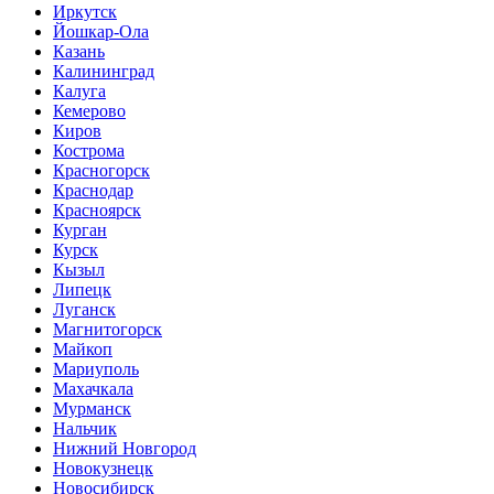
Иркутск
Йошкар-Ола
Казань
Калининград
Калуга
Кемерово
Киров
Кострома
Красногорск
Краснодар
Красноярск
Курган
Курск
Кызыл
Липецк
Луганск
Магнитогорск
Майкоп
Мариуполь
Махачкала
Мурманск
Нальчик
Нижний Новгород
Новокузнецк
Новосибирск