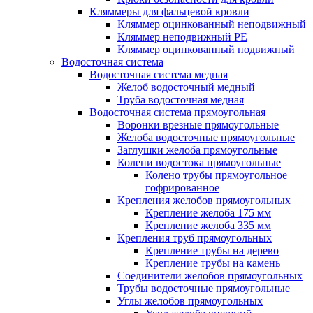
Кляммеры для фальцевой кровли
Кляммер оцинкованный неподвижный
Кляммер неподвижный PE
Кляммер оцинкованный подвижный
Водосточная система
Водосточная система медная
Желоб водосточный медный
Труба водосточная медная
Водосточная система прямоугольная
Воронки врезные прямоугольные
Желоба водосточные прямоугольные
Заглушки желоба прямоугольные
Колени водостока прямоугольные
Колено трубы прямоугольное
гофрированное
Крепления желобов прямоугольных
Крепление желоба 175 мм
Крепление желоба 335 мм
Крепления труб прямоугольных
Крепление трубы на дерево
Крепление трубы на камень
Соединители желобов прямоугольных
Трубы водосточные прямоугольные
Углы желобов прямоугольных