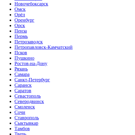
Новочебоксарск
Омск
Орёл
Оренбург
Орск
Пенза
Пермь
Петрозаводск
Петропавловск-Камчатский
Псков
Пушкино
Ростов-на-Дону
Рязань
Самара
Санкт-Петербург
Саранск
Саратов
Севастополь
Северодвинск
Смоленск
Сочи
Ставрополь
Сыктывкар
Тамбов
Тверь