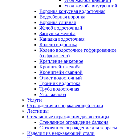
Угол желоба внешний
Угол желоба внутренний
Воронка конусная водосточная
Водосборная воронка
Воронка сливная
Желоб водосточный
Заглушка желоба
Канадка водосточная
Колено водостока
Колено водосточное гофрированное
(гофроколено)
Крепление анкерное
Кронштейн желоба
Кронштейн сварной
Отмет водосточный
Тройник водостока
Труба водосточная
Угол желоба
Услуги
Ограждения из нержавеющей стали
Лестницы
Стеклянные ограждения для лестницы
Стеклянное ограждение балкона
Стеклянное ограждение для террасы
Изделия из нержавеющей стали