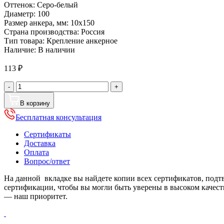
Оттенок:
Серо-белый
Диаметр:
100
Размер анкера, мм:
10x150
Страна производства:
Россия
Тип товара:
Крепление анкерное
Наличие:
В наличии
113
₽
Количество
-
+
товара
Крепление
В корзину
водосточных
Бесплатная консультация
труб
анкерное,
Сертификаты
диаметр
Доставка
100
Оплата
мм,
Вопрос/ответ
Порошковое
покрытие,
На данной вкладке вы найдете копии всех сертификатов, под
RAL
сертификации, чтобы вы могли быть уверены в высоком качес
9002
— наш приоритет.
(Серо-
белый)