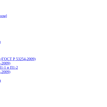
ном]
и
 (ГОСТ Р 53254-2009)
-2009)
1-1 и П1-2
-2009)
и