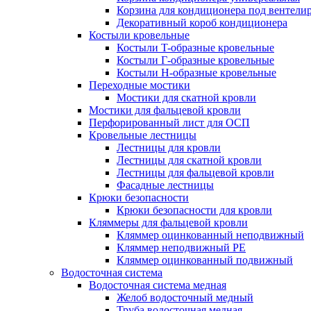
Корзина для кондиционера под вентели
Декоративный короб кондиционера
Костыли кровельные
Костыли T-образные кровельные
Костыли Г-образные кровельные
Костыли Н-образные кровельные
Переходные мостики
Мостики для скатной кровли
Мостики для фальцевой кровли
Перфорированный лист для ОСП
Кровельные лестницы
Лестницы для кровли
Лестницы для скатной кровли
Лестницы для фальцевой кровли
Фасадные лестницы
Крюки безопасности
Крюки безопасности для кровли
Кляммеры для фальцевой кровли
Кляммер оцинкованный неподвижный
Кляммер неподвижный PE
Кляммер оцинкованный подвижный
Водосточная система
Водосточная система медная
Желоб водосточный медный
Труба водосточная медная