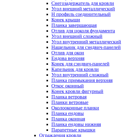
Снегозадержатель для кровли
Угол внешний металлический
Н профиль соединительный
Конек крыши
Планка завершающая
Отлив для цоколя фундамента
Угол внешний сложный
Угол внутренний металлический
Нащельник для сэндвич-панелей
Отлив для окон
Ендова верхняя
Конек для сэндвич-панелей
Капельник для кровли
Угол внутренний сложный
Планка примыкания верхняя
Откос оконный
Конек кровли фигурный
Планка ветровая
Планки ветровые
Околооконные планки
Планка ендовы
Планка оконная
Планка ендовы нижняя
Парапетные крышки
Ограждения кровли