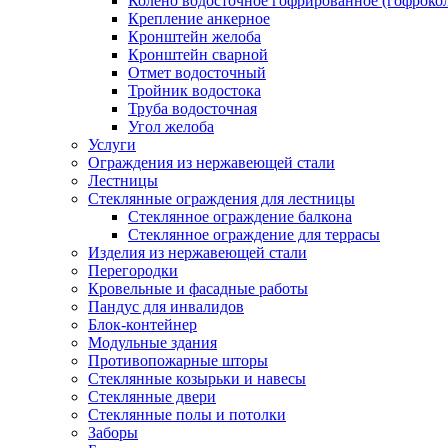
Колено водосточное гофрированное (гофроко
Крепление анкерное
Кронштейн желоба
Кронштейн сварной
Отмет водосточный
Тройник водостока
Труба водосточная
Угол желоба
Услуги
Ограждения из нержавеющей стали
Лестницы
Стеклянные ограждения для лестницы
Стеклянное ограждение балкона
Стеклянное ограждение для террасы
Изделия из нержавеющей стали
Перегородки
Кровельные и фасадные работы
Пандус для инвалидов
Блок-контейнер
Модульные здания
Противопожарные шторы
Стеклянные козырьки и навесы
Стеклянные двери
Стеклянные полы и потолки
Заборы