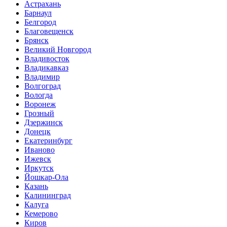
Астрахань
Барнаул
Белгород
Благовещенск
Брянск
Великий Новгород
Владивосток
Владикавказ
Владимир
Волгоград
Вологда
Воронеж
Грозный
Дзержинск
Донецк
Екатеринбург
Иваново
Ижевск
Иркутск
Йошкар-Ола
Казань
Калининград
Калуга
Кемерово
Киров