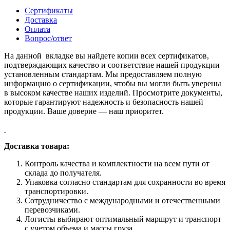
длина
Сертификаты
2
Доставка
м,
Оплата
Порошковое
Вопрос/ответ
покрытие,
RAL
На данной вкладке вы найдете копии всех сертификатов,
3005
подтверждающих качество и соответствие нашей продукции
(Винно-
установленным стандартам. Мы предоставляем полную
красный)
информацию о сертификации, чтобы вы могли быть уверены
в высоком качестве наших изделий. Просмотрите документы,
которые гарантируют надежность и безопасность нашей
продукции. Ваше доверие — наш приоритет.
Доставка товара:
Контроль качества и комплектности на всем пути от
склада до получателя.
Упаковка согласно стандартам для сохранности во время
транспортировки.
Сотрудничество с международными и отечественными
перевозчиками.
Логисты выбирают оптимальный маршрут и транспорт
с учетом объема и массы груза.