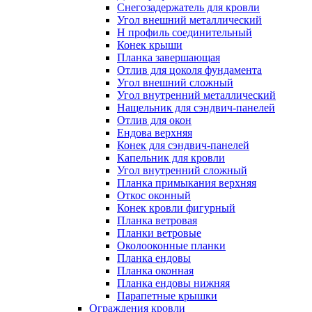
Снегозадержатель для кровли
Угол внешний металлический
Н профиль соединительный
Конек крыши
Планка завершающая
Отлив для цоколя фундамента
Угол внешний сложный
Угол внутренний металлический
Нащельник для сэндвич-панелей
Отлив для окон
Ендова верхняя
Конек для сэндвич-панелей
Капельник для кровли
Угол внутренний сложный
Планка примыкания верхняя
Откос оконный
Конек кровли фигурный
Планка ветровая
Планки ветровые
Околооконные планки
Планка ендовы
Планка оконная
Планка ендовы нижняя
Парапетные крышки
Ограждения кровли