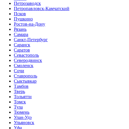
Петрозаводск
Петропавловск-Камчатский
Псков
Пушкино
Ростов-на-Дону
Рязань
Самара
Санкт-Петербург
Саранск
Саратов
Севастополь
Северодвинск
Смоленск
Сочи
Ставрополь
Сыктывкар
Тамбов
Тверь
Тольятти
Томск
Тула
Тюмень
Улан-Удэ
Ульяновск
Уфа