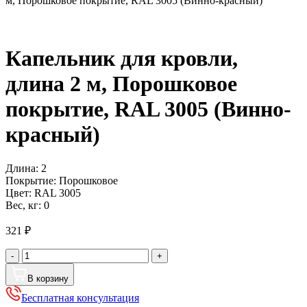
м, Порошковое покрытие, RAL 3005 (Винно-красный)
Капельник для кровли,
длина 2 м, Порошковое
покрытие, RAL 3005 (Винно-
красный)
Длина:
2
Покрытие:
Порошковое
Цвет:
RAL 3005
Вес, кг:
0
321
₽
Количество
-
+
товара
Капельник
В корзину
для
Бесплатная консультация
кровли,