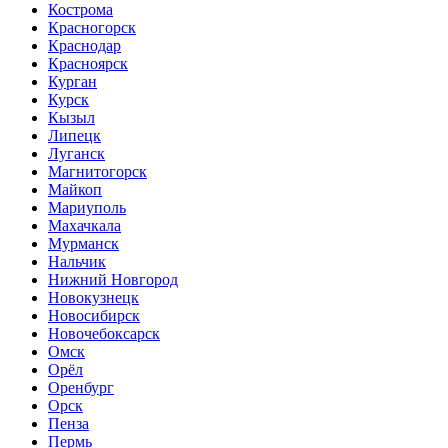
Кострома
Красногорск
Краснодар
Красноярск
Курган
Курск
Кызыл
Липецк
Луганск
Магнитогорск
Майкоп
Мариуполь
Махачкала
Мурманск
Нальчик
Нижний Новгород
Новокузнецк
Новосибирск
Новочебоксарск
Омск
Орёл
Оренбург
Орск
Пенза
Пермь