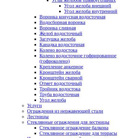
Углы желобов прямоугольных
Угол желоба внешний
Угол желоба внутренний
Воронка конусная водосточная
Водосборная воронка
Воронка сливная
Желоб водосточный
Заглушка желоба
Канадка водосточная
Колено водостока
Колено водосточное гофрированное
(гофроколено)
Крепление анкерное
Кронштейн желоба
Кронштейн сварной
Отмет водосточный
Тройник водостока
Труба водосточная
Угол желоба
Услуги
Ограждения из нержавеющей стали
Лестницы
Стеклянные ограждения для лестницы
Стеклянное ограждение балкона
Стеклянное ограждение для террасы