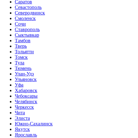
Саратов
Севастополь
Северодвинск
Смоленск
Сочи
Ставрополь
Сыктывкар
Тамбов
Тверь
Тольятти
Томск
Тула
Тюмень
Улан-Удэ
Ульяновск
Уфа
Хабаровск
Чебоксары
Челябинск
Черкесск
Чита
Элиста
Южно-Сахалинск
Якутск
Ярославль