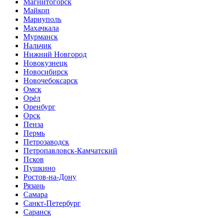
Магнитогорск
Майкоп
Мариуполь
Махачкала
Мурманск
Нальчик
Нижний Новгород
Новокузнецк
Новосибирск
Новочебоксарск
Омск
Орёл
Оренбург
Орск
Пенза
Пермь
Петрозаводск
Петропавловск-Камчатский
Псков
Пушкино
Ростов-на-Дону
Рязань
Самара
Санкт-Петербург
Саранск