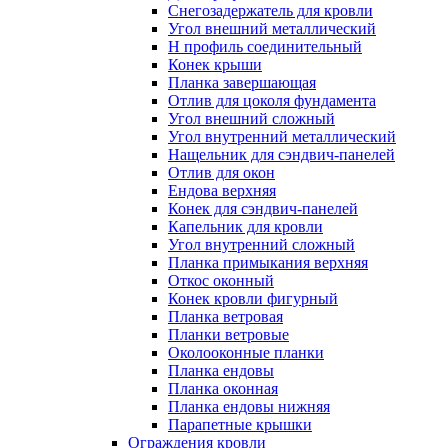
Снегозадержатель для кровли
Угол внешний металлический
Н профиль соединительный
Конек крыши
Планка завершающая
Отлив для цоколя фундамента
Угол внешний сложный
Угол внутренний металлический
Нащельник для сэндвич-панелей
Отлив для окон
Ендова верхняя
Конек для сэндвич-панелей
Капельник для кровли
Угол внутренний сложный
Планка примыкания верхняя
Откос оконный
Конек кровли фигурный
Планка ветровая
Планки ветровые
Околооконные планки
Планка ендовы
Планка оконная
Планка ендовы нижняя
Парапетные крышки
Ограждения кровли