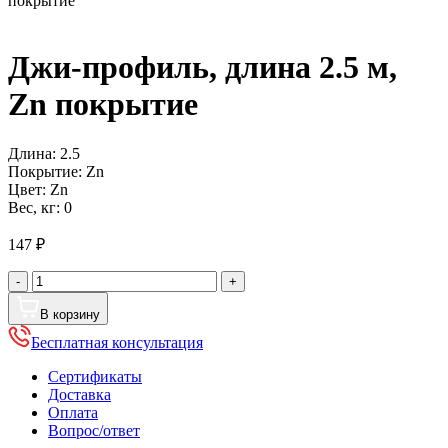
покрытие
Джи-профиль, длина 2.5 м,
Zn покрытие
Длина:
2.5
Покрытие:
Zn
Цвет:
Zn
Вес, кг:
0
147
₽
Количество
-
+
товара
Джи-
В корзину
профиль,
Бесплатная консультация
длина
2.5
Сертификаты
м,
Доставка
Zn
Оплата
покрытие
Вопрос/ответ