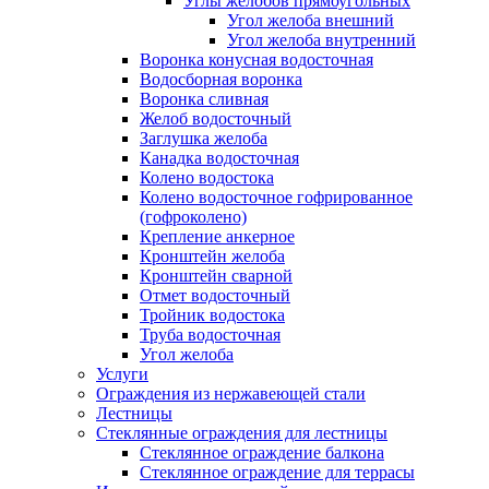
Углы желобов прямоугольных
Угол желоба внешний
Угол желоба внутренний
Воронка конусная водосточная
Водосборная воронка
Воронка сливная
Желоб водосточный
Заглушка желоба
Канадка водосточная
Колено водостока
Колено водосточное гофрированное
(гофроколено)
Крепление анкерное
Кронштейн желоба
Кронштейн сварной
Отмет водосточный
Тройник водостока
Труба водосточная
Угол желоба
Услуги
Ограждения из нержавеющей стали
Лестницы
Стеклянные ограждения для лестницы
Стеклянное ограждение балкона
Стеклянное ограждение для террасы