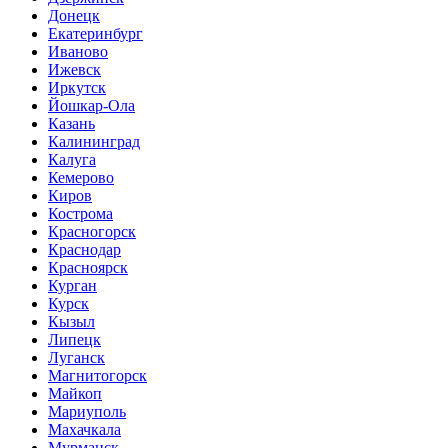
Донецк
Екатеринбург
Иваново
Ижевск
Иркутск
Йошкар-Ола
Казань
Калининград
Калуга
Кемерово
Киров
Кострома
Красногорск
Краснодар
Красноярск
Курган
Курск
Кызыл
Липецк
Луганск
Магнитогорск
Майкоп
Мариуполь
Махачкала
Мурманск