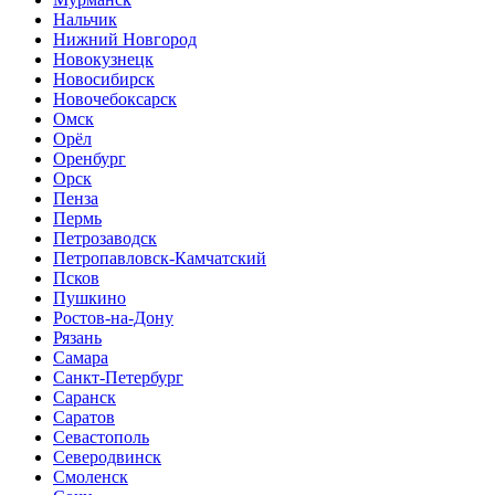
Нальчик
Нижний Новгород
Новокузнецк
Новосибирск
Новочебоксарск
Омск
Орёл
Оренбург
Орск
Пенза
Пермь
Петрозаводск
Петропавловск-Камчатский
Псков
Пушкино
Ростов-на-Дону
Рязань
Самара
Санкт-Петербург
Саранск
Саратов
Севастополь
Северодвинск
Смоленск