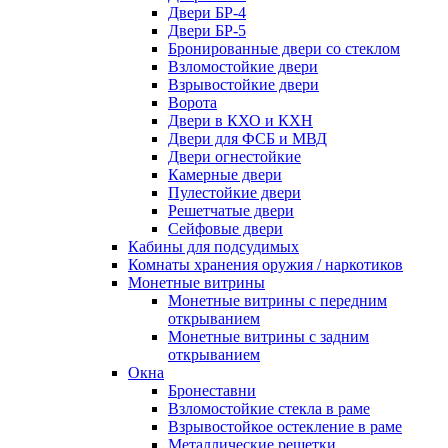
Двери БР-4
Двери БР-5
Бронированные двери со стеклом
Взломостойкие двери
Взрывостойкие двери
Ворота
Двери в КХО и КХН
Двери для ФСБ и МВД
Двери огнестойкие
Камерные двери
Пулестойкие двери
Решетчатые двери
Сейфовые двери
Кабины для подсудимых
Комнаты хранения оружия / наркотиков
Монетные витрины
Монетные витрины с передним
открыванием
Монетные витрины с задним
открыванием
Окна
Бронеставни
Взломостойкие стекла в раме
Взрывостойкое остекление в раме
Металлические решетки