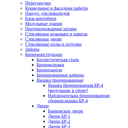
Перегородки
Кровельные и фасадные работы
Пандус для инвалидов
Блок-контейнер
Модульные здания
Противопожарные шторы
Стеклянные козырьки и навесы
Стеклянные двери
Стеклянные полы и потолки
Заборы
Бронеконструкции
Баллистическая сталь
Бронеколпаки
Бронепанели
Бронированные кабины
Вышки бронированные
Вышка бронированная БР-4
[модульная, в сборе]
Наблюдательна бронированная
сборная вышка БР-4
Двери
Банковские двери
Двери БР-1
Двери БР-2
Двери БР-3