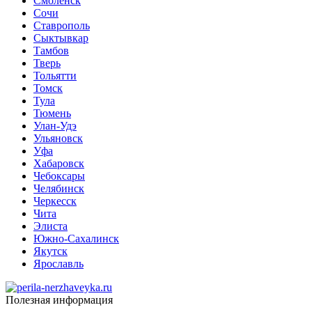
Смоленск
Сочи
Ставрополь
Сыктывкар
Тамбов
Тверь
Тольятти
Томск
Тула
Тюмень
Улан-Удэ
Ульяновск
Уфа
Хабаровск
Чебоксары
Челябинск
Черкесск
Чита
Элиста
Южно-Сахалинск
Якутск
Ярославль
Полезная информация