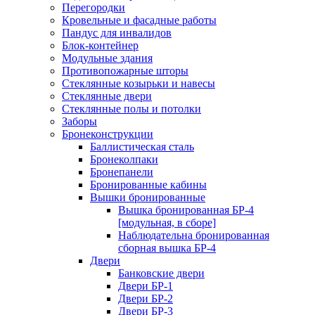
Перегородки
Кровельные и фасадные работы
Пандус для инвалидов
Блок-контейнер
Модульные здания
Противопожарные шторы
Стеклянные козырьки и навесы
Стеклянные двери
Стеклянные полы и потолки
Заборы
Бронеконструкции
Баллистическая сталь
Бронеколпаки
Бронепанели
Бронированные кабины
Вышки бронированные
Вышка бронированная БР-4
[модульная, в сборе]
Наблюдательна бронированная
сборная вышка БР-4
Двери
Банковские двери
Двери БР-1
Двери БР-2
Двери БР-3