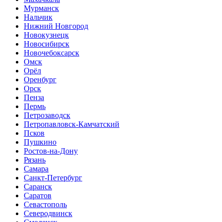
Мурманск
Нальчик
Нижний Новгород
Новокузнецк
Новосибирск
Новочебоксарск
Омск
Орёл
Оренбург
Орск
Пенза
Пермь
Петрозаводск
Петропавловск-Камчатский
Псков
Пушкино
Ростов-на-Дону
Рязань
Самара
Санкт-Петербург
Саранск
Саратов
Севастополь
Северодвинск