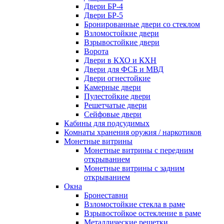
Двери БР-4
Двери БР-5
Бронированные двери со стеклом
Взломостойкие двери
Взрывостойкие двери
Ворота
Двери в КХО и КХН
Двери для ФСБ и МВД
Двери огнестойкие
Камерные двери
Пулестойкие двери
Решетчатые двери
Сейфовые двери
Кабины для подсудимых
Комнаты хранения оружия / наркотиков
Монетные витрины
Монетные витрины с передним
открыванием
Монетные витрины с задним
открыванием
Окна
Бронеставни
Взломостойкие стекла в раме
Взрывостойкое остекление в раме
Металлические решетки