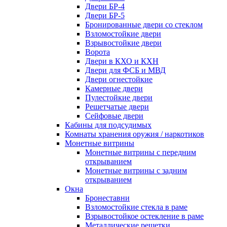
Двери БР-4
Двери БР-5
Бронированные двери со стеклом
Взломостойкие двери
Взрывостойкие двери
Ворота
Двери в КХО и КХН
Двери для ФСБ и МВД
Двери огнестойкие
Камерные двери
Пулестойкие двери
Решетчатые двери
Сейфовые двери
Кабины для подсудимых
Комнаты хранения оружия / наркотиков
Монетные витрины
Монетные витрины с передним
открыванием
Монетные витрины с задним
открыванием
Окна
Бронеставни
Взломостойкие стекла в раме
Взрывостойкое остекление в раме
Металлические решетки