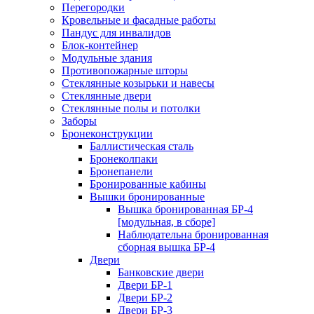
Перегородки
Кровельные и фасадные работы
Пандус для инвалидов
Блок-контейнер
Модульные здания
Противопожарные шторы
Стеклянные козырьки и навесы
Стеклянные двери
Стеклянные полы и потолки
Заборы
Бронеконструкции
Баллистическая сталь
Бронеколпаки
Бронепанели
Бронированные кабины
Вышки бронированные
Вышка бронированная БР-4
[модульная, в сборе]
Наблюдательна бронированная
сборная вышка БР-4
Двери
Банковские двери
Двери БР-1
Двери БР-2
Двери БР-3