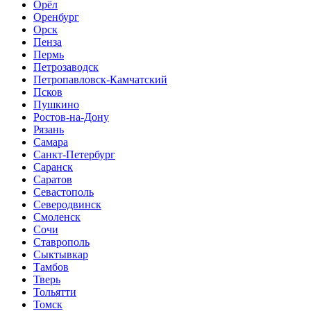
Орёл
Оренбург
Орск
Пенза
Пермь
Петрозаводск
Петропавловск-Камчатский
Псков
Пушкино
Ростов-на-Дону
Рязань
Самара
Санкт-Петербург
Саранск
Саратов
Севастополь
Северодвинск
Смоленск
Сочи
Ставрополь
Сыктывкар
Тамбов
Тверь
Тольятти
Томск