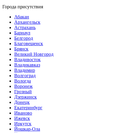
Города присутствия
Абакан
Архангельск
Астрахань
Барнаул
Белгород
Благовещенск
Брянск
Великий Новгород
Владивосток
Владикавказ
Владимир
Волгоград
Вологда
Воронеж
Грозный
Дзержинск
Донецк
Екатеринбург
Иваново
Ижевск
Иркутск
Йошкар-Ола