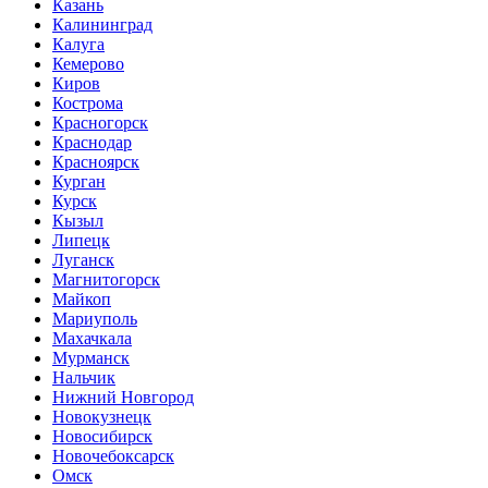
Казань
Калининград
Калуга
Кемерово
Киров
Кострома
Красногорск
Краснодар
Красноярск
Курган
Курск
Кызыл
Липецк
Луганск
Магнитогорск
Майкоп
Мариуполь
Махачкала
Мурманск
Нальчик
Нижний Новгород
Новокузнецк
Новосибирск
Новочебоксарск
Омск