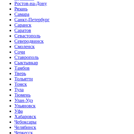
Ростов-на-Дону
Рязань
Самара
Санкт-Петербург
Саранск
Саратов
Севастополь
Северодвинск
Смоленск
Сочи
Ставрополь
Сыктывкар
Тамбов
Тверь
Тольятти
Томск
Тула
Тюмень
Улан-Удэ
Ульяновск
Уфа
Хабаровск
Чебоксары
Челябинск
Черкесск