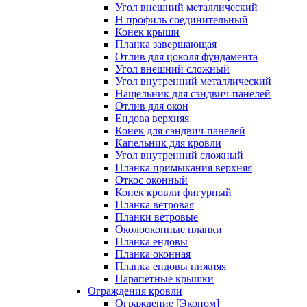
Угол внешний металлический
Н профиль соединительный
Конек крыши
Планка завершающая
Отлив для цоколя фундамента
Угол внешний сложный
Угол внутренний металлический
Нащельник для сэндвич-панелей
Отлив для окон
Ендова верхняя
Конек для сэндвич-панелей
Капельник для кровли
Угол внутренний сложный
Планка примыкания верхняя
Откос оконный
Конек кровли фигурный
Планка ветровая
Планки ветровые
Околооконные планки
Планка ендовы
Планка оконная
Планка ендовы нижняя
Парапетные крышки
Ограждения кровли
Ограждение [Эконом]