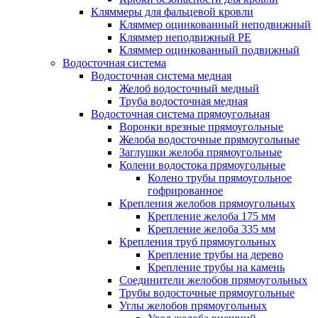
Кляммеры для фальцевой кровли
Кляммер оцинкованный неподвижный
Кляммер неподвижный PE
Кляммер оцинкованный подвижный
Водосточная система
Водосточная система медная
Желоб водосточный медный
Труба водосточная медная
Водосточная система прямоугольная
Воронки врезные прямоугольные
Желоба водосточные прямоугольные
Заглушки желоба прямоугольные
Колени водостока прямоугольные
Колено трубы прямоугольное
гофрированное
Крепления желобов прямоугольных
Крепление желоба 175 мм
Крепление желоба 335 мм
Крепления труб прямоугольных
Крепление трубы на дерево
Крепление трубы на камень
Соединители желобов прямоугольных
Трубы водосточные прямоугольные
Углы желобов прямоугольных