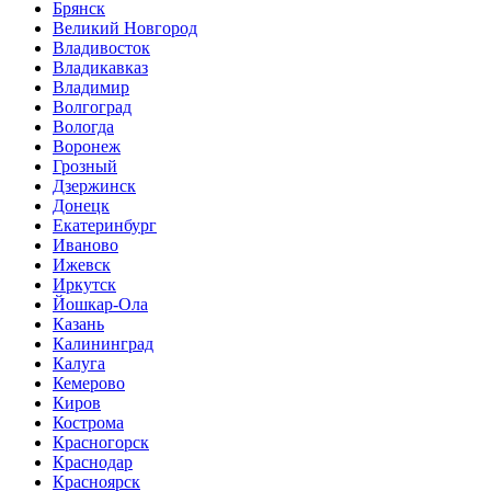
Брянск
Великий Новгород
Владивосток
Владикавказ
Владимир
Волгоград
Вологда
Воронеж
Грозный
Дзержинск
Донецк
Екатеринбург
Иваново
Ижевск
Иркутск
Йошкар-Ола
Казань
Калининград
Калуга
Кемерово
Киров
Кострома
Красногорск
Краснодар
Красноярск