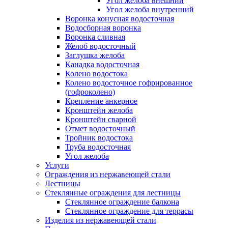
Угол желоба внешний
Угол желоба внутренний
Воронка конусная водосточная
Водосборная воронка
Воронка сливная
Желоб водосточный
Заглушка желоба
Канадка водосточная
Колено водостока
Колено водосточное гофрированное
(гофроколено)
Крепление анкерное
Кронштейн желоба
Кронштейн сварной
Отмет водосточный
Тройник водостока
Труба водосточная
Угол желоба
Услуги
Ограждения из нержавеющей стали
Лестницы
Стеклянные ограждения для лестницы
Стеклянное ограждение балкона
Стеклянное ограждение для террасы
Изделия из нержавеющей стали