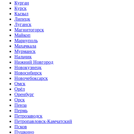
Курган
Курск
Кызыл
Липецк
Луганск
Магнитогорск
Майкоп
Мариуполь
Махачкала
Мурманск
Нальчик
Нижний Новгород
Новокузнецк
Новосибирск
Новочебоксарск
Омск
Орёл
Оренбург
Орск
Пенза
Пермь
Петрозаводск
Петропавловск-Камчатский
Псков
Пушкино