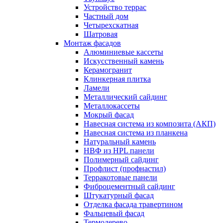
Устройство террас
Частный дом
Четырехскатная
Шатровая
Монтаж фасадов
Алюминиевые кассеты
Искусственный камень
Керамогранит
Клинкерная плитка
Ламели
Металлический сайдинг
Металлокассеты
Мокрый фасад
Навесная система из композита (АКП)
Навесная система из планкена
Натуральный камень
НВФ из HPL панели
Полимерный сайдинг
Профлист (профнастил)
Терракотовые панели
Фиброцементный сайдинг
Штукатурный фасад
Отделка фасада травертином
Фальцевый фасад
Термодерево