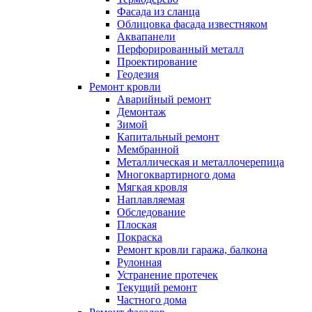
Фасада из сланца
Облицовка фасада известняком
Аквапанели
Перфорированный металл
Проектирование
Геодезия
Ремонт кровли
Аварийный ремонт
Демонтаж
Зимой
Капитальный ремонт
Мембранной
Металлическая и металлочерепица
Многоквартирного дома
Мягкая кровля
Наплавляемая
Обследование
Плоская
Покраска
Ремонт кровли гаража, балкона
Рулонная
Устранение протечек
Текущий ремонт
Частного дома