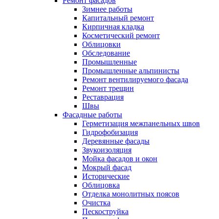
Ремонт фасадов
Зимнее работы
Капитальный ремонт
Кирпичная кладка
Косметический ремонт
Облицовки
Обследование
Промышленные
Промышленные альпинисты
Ремонт вентилируемого фасада
Ремонт трещин
Реставрация
Швы
Фасадные работы
Герметизация межпанельных швов
Гидрофобизация
Деревянные фасады
Звукоизоляция
Мойка фасадов и окон
Мокрый фасад
Исторические
Облицовка
Отделка монолитных поясов
Очистка
Пескоструйка