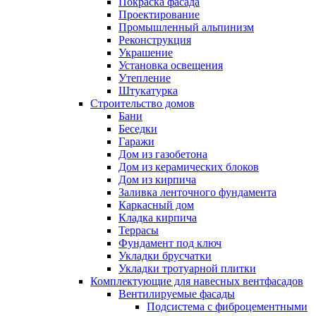
Покраска фасада
Проектирование
Промышленный альпинизм
Реконструкция
Украшение
Установка освещения
Утепление
Штукатурка
Строительство домов
Бани
Беседки
Гаражи
Дом из газобетона
Дом из керамических блоков
Дом из кирпича
Заливка ленточного фундамента
Каркасный дом
Кладка кирпича
Террасы
Фундамент под ключ
Укладки брусчатки
Укладки тротуарной плитки
Комплектующие для навесных вентфасадов
Вентилируемые фасады
Подсистема с фиброцементными