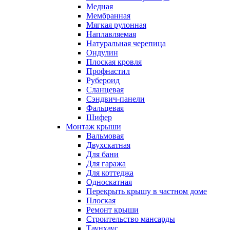
Медная
Мембранная
Мягкая рулонная
Наплавляемая
Натуральная черепица
Ондулин
Плоская кровля
Профнастил
Рубероид
Сланцевая
Сэндвич-панели
Фальцевая
Шифер
Монтаж крыши
Вальмовая
Двухскатная
Для бани
Для гаража
Для коттеджа
Односкатная
Перекрыть крышу в частном доме
Плоская
Ремонт крыши
Строительство мансарды
Таунхаус