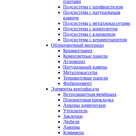
плитами
Подсистема с профнастилом
Подсистема с натуральным
камнем
Подсистема с металлокассетами
Подсистема с композитом
Подсистема с клинкером
Подсистема с керамогранитом
Облицовочный материал
Керамогранит
Композитные панели
Агломерат
Натуральный камень
Металлокассеты
Терракотовые панели
Фиброцемент
Элементы вентафасада
Ветрозащитная мембрана
Поронитовая прокладка
Анкеры химические
Утеплитель
Заклепки
Дюбеля
Анкеры
Кляммера