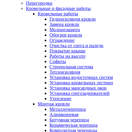
Перегородки
Кровельные и фасадные работы
Кровельные работы
Гидроизоляция кровли
Замена кровли
Молниезащита
Обогрев кровли
Ограждение
Очистка от снега и наледи
Покрытие крыши
Работы на высоте
Софиты
Стропильная система
Теплоизоляция
Установка водосточных систем
Установка кровельных лестниц
Установка мансардных окон
Установка снегозадержателей
Утепление
Монтаж кровли
Металлочерепица
Алюминиевая
Битумная черепица
Керамическая черепица
Композитная черепицы