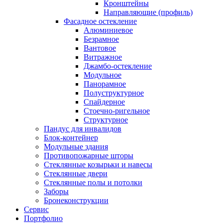
Кронштейны
Направляющие (профиль)
Фасадное остекление
Алюминиевое
Безрамное
Вантовое
Витражное
Джамбо-остекление
Модульное
Панорамное
Полуструктурное
Спайдерное
Стоечно-ригельное
Структурное
Пандус для инвалидов
Блок-контейнер
Модульные здания
Противопожарные шторы
Стеклянные козырьки и навесы
Стеклянные двери
Стеклянные полы и потолки
Заборы
Бронеконструкции
Сервис
Портфолио