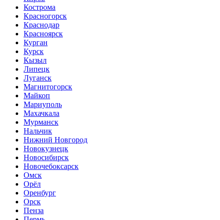
Кострома
Красногорск
Краснодар
Красноярск
Курган
Курск
Кызыл
Липецк
Луганск
Магнитогорск
Майкоп
Мариуполь
Махачкала
Мурманск
Нальчик
Нижний Новгород
Новокузнецк
Новосибирск
Новочебоксарск
Омск
Орёл
Оренбург
Орск
Пенза
Пермь