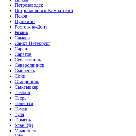
Петрозаводск
Петропавловск-Камчатский
Псков
Пушкино
Ростов-на-Дону
Рязань
Самара
Санкт-Петербург
Саранск
Саратов
Севастополь
Северодвинск
Смоленск
Сочи
Ставрополь
Сыктывкар
Тамбов
Тверь
Тольятти
Томск
Тула
Тюмень
Улан-Удэ
Ульяновск