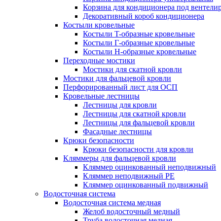
Корзина для кондиционера под вентели
Декоративный короб кондиционера
Костыли кровельные
Костыли T-образные кровельные
Костыли Г-образные кровельные
Костыли Н-образные кровельные
Переходные мостики
Мостики для скатной кровли
Мостики для фальцевой кровли
Перфорированный лист для ОСП
Кровельные лестницы
Лестницы для кровли
Лестницы для скатной кровли
Лестницы для фальцевой кровли
Фасадные лестницы
Крюки безопасности
Крюки безопасности для кровли
Кляммеры для фальцевой кровли
Кляммер оцинкованный неподвижный
Кляммер неподвижный PE
Кляммер оцинкованный подвижный
Водосточная система
Водосточная система медная
Желоб водосточный медный
Труба водосточная медная