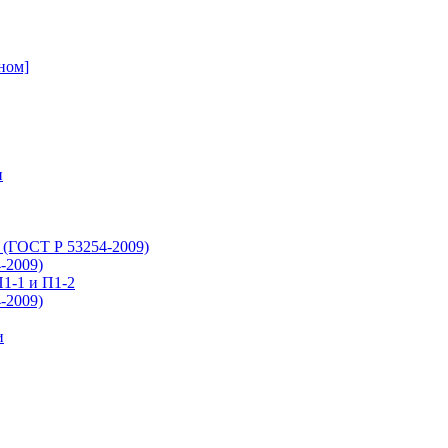
ном]
и
 (ГОСТ Р 53254-2009)
-2009)
1-1 и П1-2
-2009)
и