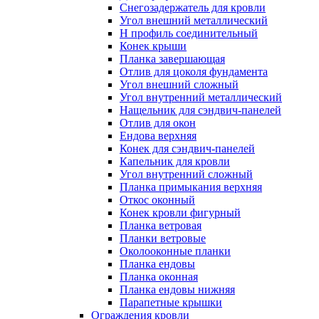
Снегозадержатель для кровли
Угол внешний металлический
Н профиль соединительный
Конек крыши
Планка завершающая
Отлив для цоколя фундамента
Угол внешний сложный
Угол внутренний металлический
Нащельник для сэндвич-панелей
Отлив для окон
Ендова верхняя
Конек для сэндвич-панелей
Капельник для кровли
Угол внутренний сложный
Планка примыкания верхняя
Откос оконный
Конек кровли фигурный
Планка ветровая
Планки ветровые
Околооконные планки
Планка ендовы
Планка оконная
Планка ендовы нижняя
Парапетные крышки
Ограждения кровли