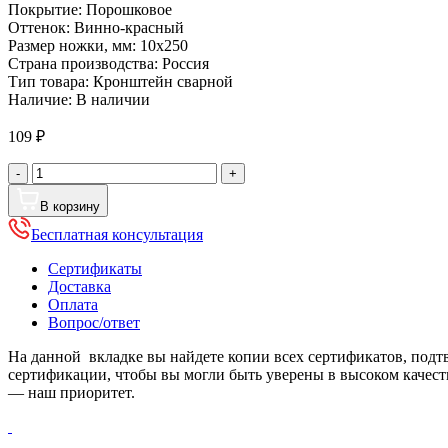
Покрытие:
Порошковое
Оттенок:
Винно-красный
Размер ножки, мм:
10x250
Страна производства:
Россия
Тип товара:
Кронштейн сварной
Наличие:
В наличии
109
₽
Количество
-
+
товара
Кронштейн
В корзину
для
Бесплатная консультация
водосточной
трубы
Сертификаты
сварной,
Доставка
диаметр
Оплата
110
Вопрос/ответ
мм,
Порошковое
На данной вкладке вы найдете копии всех сертификатов, под
покрытие,
сертификации, чтобы вы могли быть уверены в высоком качес
RAL
— наш приоритет.
3005
(Винно-
красный)