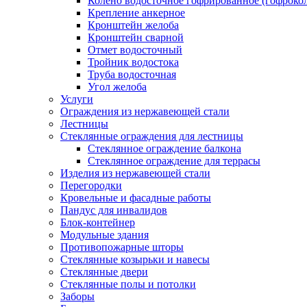
Колено водосточное гофрированное (гофроко
Крепление анкерное
Кронштейн желоба
Кронштейн сварной
Отмет водосточный
Тройник водостока
Труба водосточная
Угол желоба
Услуги
Ограждения из нержавеющей стали
Лестницы
Стеклянные ограждения для лестницы
Стеклянное ограждение балкона
Стеклянное ограждение для террасы
Изделия из нержавеющей стали
Перегородки
Кровельные и фасадные работы
Пандус для инвалидов
Блок-контейнер
Модульные здания
Противопожарные шторы
Стеклянные козырьки и навесы
Стеклянные двери
Стеклянные полы и потолки
Заборы