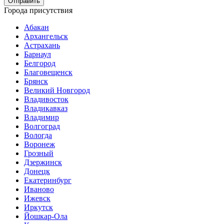
Города присутствия
Абакан
Архангельск
Астрахань
Барнаул
Белгород
Благовещенск
Брянск
Великий Новгород
Владивосток
Владикавказ
Владимир
Волгоград
Вологда
Воронеж
Грозный
Дзержинск
Донецк
Екатеринбург
Иваново
Ижевск
Иркутск
Йошкар-Ола