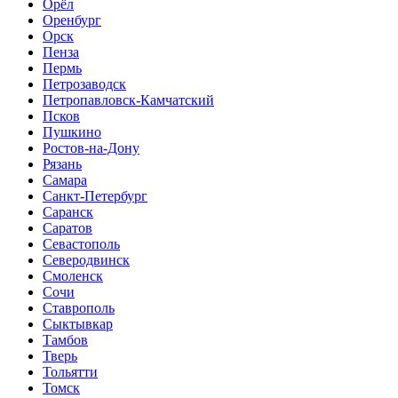
Орёл
Оренбург
Орск
Пенза
Пермь
Петрозаводск
Петропавловск-Камчатский
Псков
Пушкино
Ростов-на-Дону
Рязань
Самара
Санкт-Петербург
Саранск
Саратов
Севастополь
Северодвинск
Смоленск
Сочи
Ставрополь
Сыктывкар
Тамбов
Тверь
Тольятти
Томск