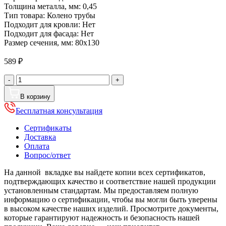
Толщина металла, мм:
0,45
Тип товара:
Колено трубы
Подходит для кровли:
Нет
Подходит для фасада:
Нет
Размер сечения, мм:
80х130
589
₽
Количество
-
+
товара
Колено
В корзину
трубы
Бесплатная консультация
прямоугольное
80х130
Сертификаты
мм
Доставка
Zn
Оплата
из
Вопрос/ответ
оцинкованной
стали
На данной вкладке вы найдете копии всех сертификатов,
подтверждающих качество и соответствие нашей продукции
установленным стандартам. Мы предоставляем полную
информацию о сертификации, чтобы вы могли быть уверены
в высоком качестве наших изделий. Просмотрите документы,
которые гарантируют надежность и безопасность нашей