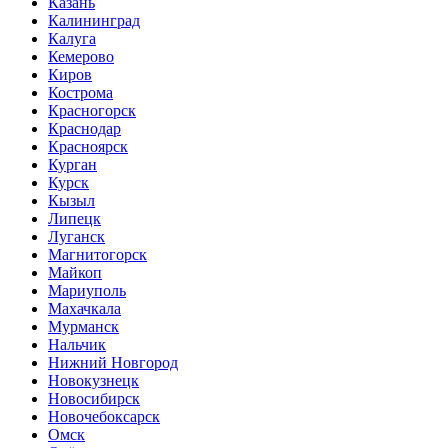
Казань
Калининград
Калуга
Кемерово
Киров
Кострома
Красногорск
Краснодар
Красноярск
Курган
Курск
Кызыл
Липецк
Луганск
Магнитогорск
Майкоп
Мариуполь
Махачкала
Мурманск
Нальчик
Нижний Новгород
Новокузнецк
Новосибирск
Новочебоксарск
Омск