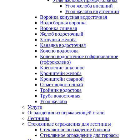
Углы желобов прямоугольных
Угол желоба внешний
Угол желоба внутренний
Воронка конусная водосточная
Водосборная воронка
Воронка сливная
Желоб водосточный
Заглушка желоба
Канадка водосточная
Колено водостока
Колено водосточное гофрированное
(гофроколено)
Крепление анкерное
Кронштейн желоба
Кронштейн сварной
Отмет водосточный
Тройник водостока
Труба водосточная
Угол желоба
Услуги
Ограждения из нержавеющей стали
Лестницы
Стеклянные ограждения для лестницы
Стеклянное ограждение балкона
Стеклянное ограждение для террасы