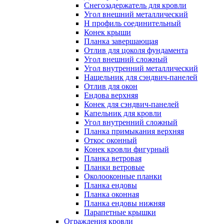
Снегозадержатель для кровли
Угол внешний металлический
Н профиль соединительный
Конек крыши
Планка завершающая
Отлив для цоколя фундамента
Угол внешний сложный
Угол внутренний металлический
Нащельник для сэндвич-панелей
Отлив для окон
Ендова верхняя
Конек для сэндвич-панелей
Капельник для кровли
Угол внутренний сложный
Планка примыкания верхняя
Откос оконный
Конек кровли фигурный
Планка ветровая
Планки ветровые
Околооконные планки
Планка ендовы
Планка оконная
Планка ендовы нижняя
Парапетные крышки
Ограждения кровли